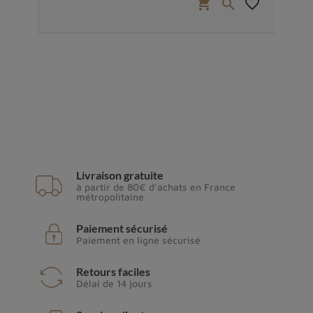
favorite_border
shopping_cart
favorite_border


Livraison gratuite
à partir de 80€ d'achats en France
métropolitaine
Paiement sécurisé
Paiement en ligne sécurisé
Retours faciles
Délai de 14 jours