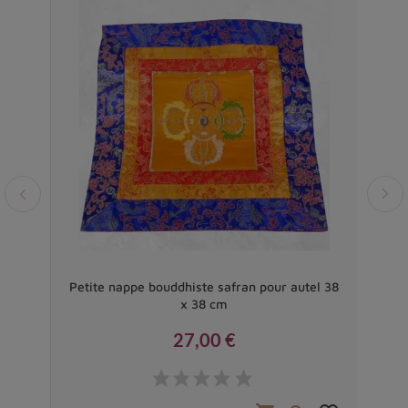
34 cm
Petite nappe bouddhiste safran pour autel 38
Te
x 38 cm
27,00 €
Prix