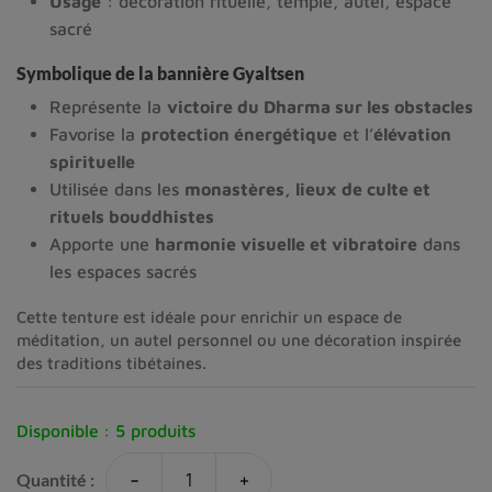
Usage
: décoration rituelle, temple, autel, espace
sacré
Symbolique de la bannière Gyaltsen
Représente la
victoire du Dharma sur les obstacles
Favorise la
protection énergétique
et l’
élévation
spirituelle
Utilisée dans les
monastères, lieux de culte et
rituels bouddhistes
Apporte une
harmonie visuelle et vibratoire
dans
les espaces sacrés
Cette
tenture
est
idéale
pour
enrichir
un
espace
de
méditation,
un
autel
personnel
ou
une
décoration
inspirée
des
traditions
tibétaines.
Disponible :
5 produits
-
+
Quantité :