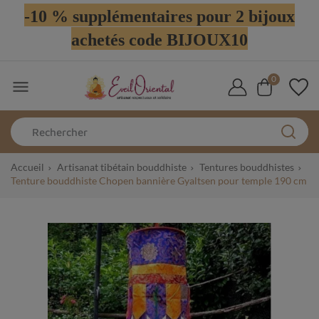
-10 % supplémentaires pour 2 bijoux
achetés code BIJOUX10
0

Accueil
Artisanat tibétain bouddhiste
Tentures bouddhistes
Tenture bouddhiste Chopen bannière Gyaltsen pour temple 190 cm