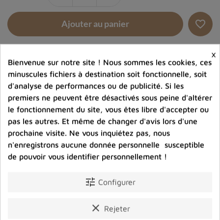
favorite_border
Ajouter au panier
×
Ajouter à la comparaison
Bienvenue sur notre site ! Nous sommes les cookies, ces
minuscules fichiers à destination soit fonctionnelle, soit
help_outline
Posez une question sur ce produit
d'analyse de performances ou de publicité. Si les
premiers ne peuvent être désactivés sous peine d'altérer
le fonctionnement du site, vous êtes libre d'accepter ou
pas les autres. Et même de changer d'avis lors d'une
prochaine visite. Ne vous inquiétez pas, nous
n'enregistrons aucune donnée personnelle susceptible
de pouvoir vous identifier personnellement !
Photos contractuelles. Vous recevrez ce que vous
voyez
tune
Configurer
Port offert dès 80 € d’achat en France métropolitaine.
clear
Rejeter
100 € pour la Belgique