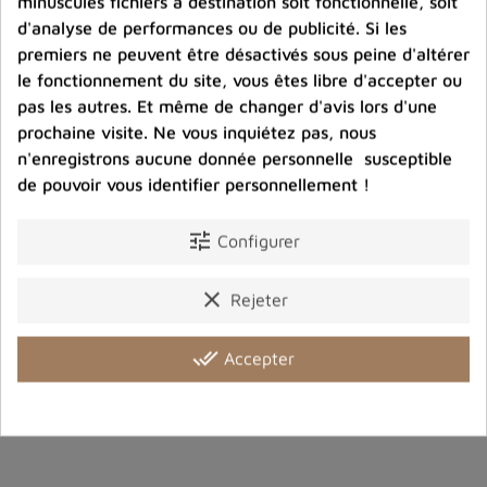
minuscules fichiers à destination soit fonctionnelle, soit
d'analyse de performances ou de publicité. Si les
Photos contractuelles. Vous recevrez ce que vous
voyez
premiers ne peuvent être désactivés sous peine d'altérer
le fonctionnement du site, vous êtes libre d'accepter ou
pas les autres. Et même de changer d'avis lors d'une
Port offert dès 80 € d’achat en France métropolitaine.
prochaine visite. Ne vous inquiétez pas, nous
100 € pour la Belgique
n'enregistrons aucune donnée personnelle susceptible
de pouvoir vous identifier personnellement !
Entreprise éco-responsable.
Bijoux argent fabriqués sans émission de gaz
tune
Configurer
carbonique
clear
Rejeter
Partager :
done_all
Accepter
Détails du produit
Avis clients