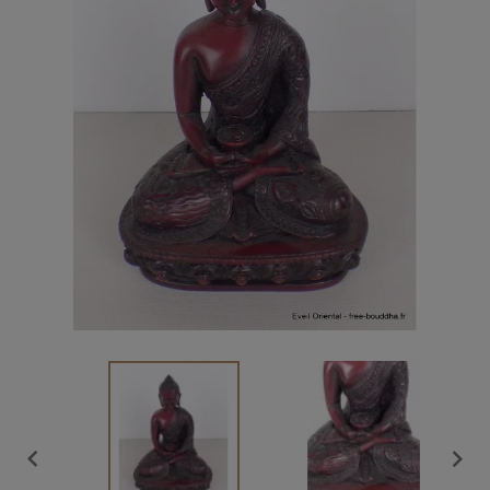
Vendu

