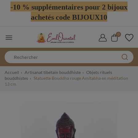
-10 % supplémentaires pour 2 bijoux
achetés code BIJOUX10
0

Accueil
Artisanat tibétain bouddhiste
Objets rituels
bouddhistes
Statuette Bouddha rouge Amitabha en méditation
13 cm