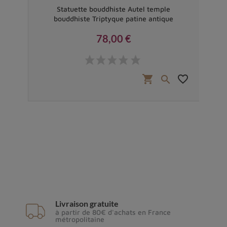
du
Statuette bouddhiste Autel temple
bouddhiste Triptyque patine antique
78,00 €
Prix
favorite_border
shopping_cart
favorite_border


Livraison gratuite
à partir de 80€ d'achats en France
métropolitaine