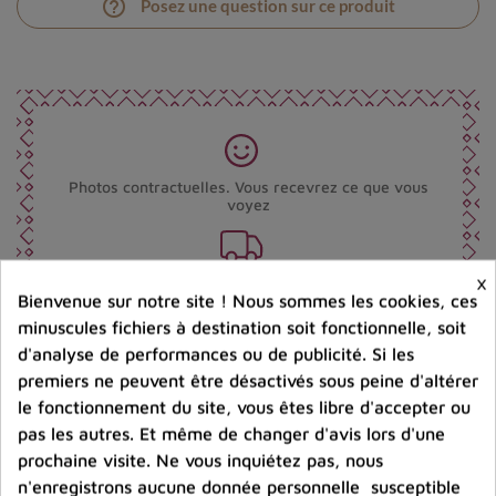
help_outline
Posez une question sur ce produit
Photos contractuelles. Vous recevrez ce que vous
voyez
×
Port offert dès 80 € d’achat en France métropolitaine.
Bienvenue sur notre site ! Nous sommes les cookies, ces
100 € pour la Belgique
minuscules fichiers à destination soit fonctionnelle, soit
d'analyse de performances ou de publicité. Si les
Entreprise éco-responsable.
premiers ne peuvent être désactivés sous peine d'altérer
Bijoux argent fabriqués sans émission de gaz
carbonique
le fonctionnement du site, vous êtes libre d'accepter ou
pas les autres. Et même de changer d'avis lors d'une
prochaine visite. Ne vous inquiétez pas, nous
n'enregistrons aucune donnée personnelle susceptible