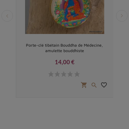
lanc
Porte-clé tibétain Bouddha de Médecine,
Pe
amulette bouddhiste
14,00 €
Prix
favorite_border
shopping_cart
favorite_border

