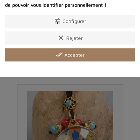
Partager :
de pouvoir vous identifier personnellement !
tune
Configurer
Avis clients
clear
Rejeter
done_all
Accepter
Produits dans la même catégorie