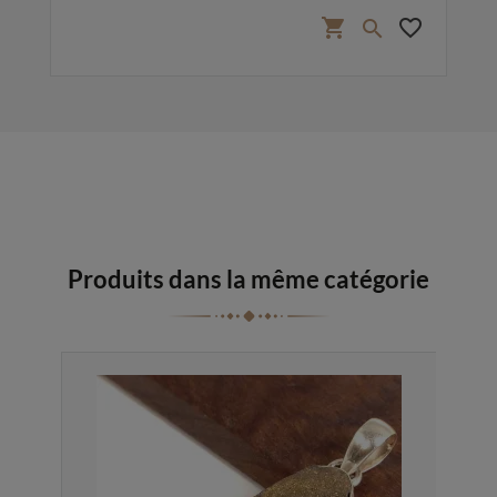
favorite_border
shopping_cart
favorite_border

Produits dans la même catégorie