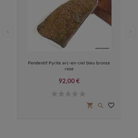
ille
Pendentif Pyrite arc-en-ciel bleu bronze
rose
92,00 €
Prix
favorite_border
shopping_cart
favorite_border

