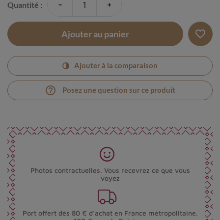
-
+
Quantité :
favorite_border
Ajouter au panier
Ajouter à la comparaison
help_outline
Posez une question sur ce produit
Photos contractuelles. Vous recevrez ce que vous
voyez
Port offert dès 80 € d’achat en France métropolitaine.