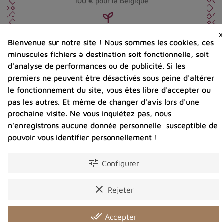
100 € pour la Belgique
Entreprise éco-responsable.
Bijoux argent fabriqués sans émission de gaz
Bienvenue sur notre site ! Nous sommes les cookies, ces
carbonique
minuscules fichiers à destination soit fonctionnelle, soit
d'analyse de performances ou de publicité. Si les
premiers ne peuvent être désactivés sous peine d'altérer
Partager :
le fonctionnement du site, vous êtes libre d'accepter ou
pas les autres. Et même de changer d'avis lors d'une
prochaine visite. Ne vous inquiétez pas, nous
n'enregistrons aucune donnée personnelle susceptible de
Détails du produit
Avis clients
pouvoir vous identifier personnellement !
tune
Configurer
Vous aimerez aussi
clear
Rejeter
done_all
Accepter