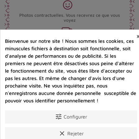
Photos contractuelles. Vous recevrez ce que vous
voyez
Bienvenue sur notre site ! Nous sommes les cookies, ces
Port offert dès 80 € d’achat en France métropolitaine.
100 € pour la Belgique
minuscules fichiers à destination soit fonctionnelle, soit
d'analyse de performances ou de publicité. Si les
premiers ne peuvent être désactivés sous peine d'altérer
Entreprise éco-responsable.
le fonctionnement du site, vous êtes libre d'accepter ou
Bijoux argent fabriqués sans émission de gaz
carbonique
pas les autres. Et même de changer d'avis lors d'une
prochaine visite. Ne vous inquiétez pas, nous
n'enregistrons aucune donnée personnelle susceptible de
pouvoir vous identifier personnellement !
Partager :
tune
Configurer
Détails du produit
Avis clients
clear
Rejeter