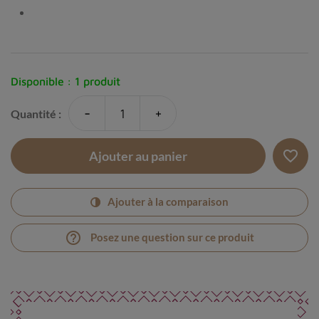
Disponible :
1 produit
-
+
Quantité :
favorite_border
Ajouter au panier
Ajouter à la comparaison
help_outline
Posez une question sur ce produit