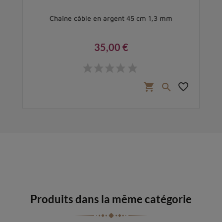
cm
Chaîne câble en argent 45 cm 1,3 mm
35,00 €
Prix
favorite_border
shopping_cart
favorite_border

Produits dans la même catégorie