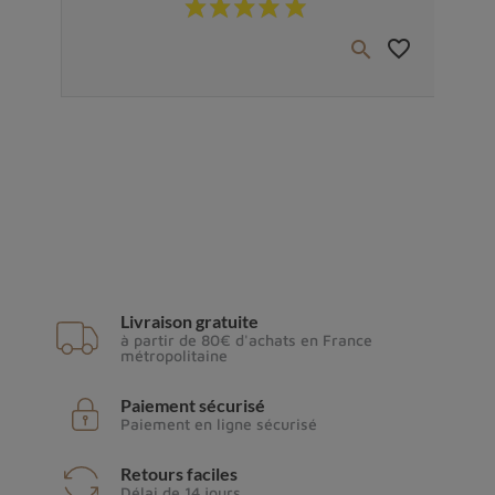
favorite_border
favorite_border


Livraison gratuite
à partir de 80€ d'achats en France
métropolitaine
Paiement sécurisé
Paiement en ligne sécurisé
Retours faciles
Délai de 14 jours