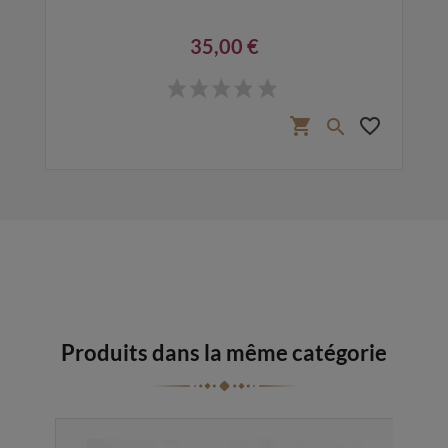
35,00 €
Prix
favorite_border
shopping_cart
favorite_border

Produits dans la même catégorie