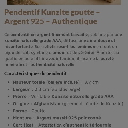
Pendentif Kunzite goutte –
Argent 925 – Authentique
Ce
pendentif en argent finement travaillé
, sublimé par une
kunzite naturelle grade AAA
, diffuse une
aura douce et
réconfortante
. Ses
reflets rose-lilas lumineux
en font un
bijou délicat, symbole d’
amour
et de
sérénité
. À porter au
quotidien ou à offrir avec intention, il incarne la
pureté
minérale
et l’
authenticité naturelle
.
Caractéristiques du pendentif
Hauteur totale
(bélière incluse) : 3,7 cm
Largeur
: 2,3 cm (au plus large)
Pierre
: Véritable
Kunzite naturelle grade AAA
Origine
:
Afghanistan
(gisement réputé de Kunzite)
Forme
: Goutte
Monture
:
Argent massif 925 poinçonné
Certificat
: Attestation d’
authenticité fournie