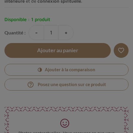
intérieure
et de
connexion spirituelle
.
Disponible :
1 produit
-
+
Quantité :
favorite_border
Ajouter au panier
Ajouter à la comparaison
help_outline
Posez une question sur ce produit
Photos contractuelles. Vous recevrez ce que vous