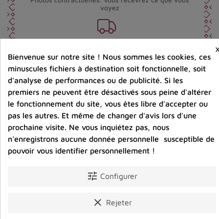
voyez
Port offert dès 80 € d’achat en France métropolitaine.
100 € pour la Belgique
Bienvenue sur notre site ! Nous sommes les cookies, ces
minuscules fichiers à destination soit fonctionnelle, soit
d'analyse de performances ou de publicité. Si les
Entreprise éco-responsable.
Bijoux argent fabriqués sans émission de gaz
premiers ne peuvent être désactivés sous peine d'altérer
carbonique
le fonctionnement du site, vous êtes libre d'accepter ou
pas les autres. Et même de changer d'avis lors d'une
prochaine visite. Ne vous inquiétez pas, nous
Partager :
n'enregistrons aucune donnée personnelle susceptible de
pouvoir vous identifier personnellement !
tune
Avis clients
Configurer
clear
Rejeter