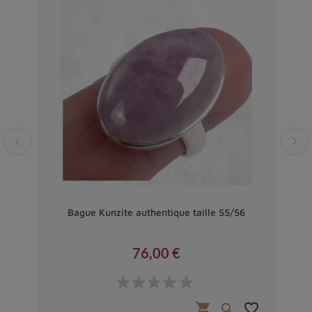
rgent
Bague Kunzite authentique taille 55/56
76,00 €
Prix
favorite_border
shopping_cart
favorite_border

