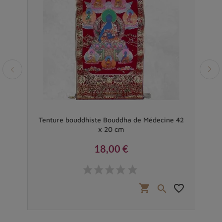
ara
Tenture bouddhiste Bouddha de Médecine 42
Te
x 20 cm
18,00 €
Prix
favorite_border
shopping_cart
favorite_border

