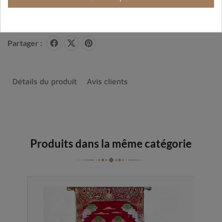
carbonique
Partager :
Détails du produit
Avis clients
Produits dans la même catégorie