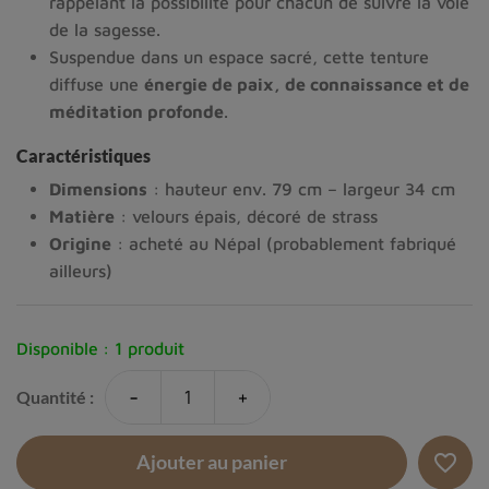
rappelant la possibilité pour chacun de suivre la voie
de la sagesse.
Suspendue dans un espace sacré, cette tenture
diffuse une
énergie de paix, de connaissance et de
méditation profonde
.
Caractéristiques
Dimensions
: hauteur env. 79 cm – largeur 34 cm
Matière
: velours épais, décoré de strass
Origine
: acheté au Népal (probablement fabriqué
ailleurs)
Disponible :
1 produit
-
+
Quantité :
favorite_border
Ajouter au panier