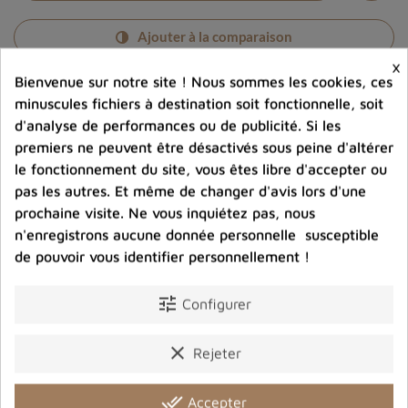
Ajouter à la comparaison
×
help_outline
Bienvenue sur notre site ! Nous sommes les cookies, ces
Posez une question sur ce produit
minuscules fichiers à destination soit fonctionnelle, soit
d'analyse de performances ou de publicité. Si les
premiers ne peuvent être désactivés sous peine d'altérer
le fonctionnement du site, vous êtes libre d'accepter ou
pas les autres. Et même de changer d'avis lors d'une
prochaine visite. Ne vous inquiétez pas, nous
Photos contractuelles. Vous recevrez ce que vous
n'enregistrons aucune donnée personnelle susceptible
voyez
de pouvoir vous identifier personnellement !
tune
Configurer
Port offert dès 80 € d’achat en France métropolitaine.
100 € pour la Belgique
clear
Rejeter
Entreprise éco-responsable.
Bijoux argent fabriqués sans émission de gaz
done_all
Accepter