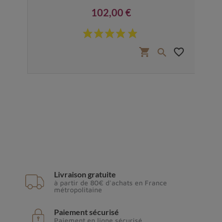
102,00 €
Prix
favorite_border
shopping_cart
favorite_border


Livraison gratuite
à partir de 80€ d'achats en France
métropolitaine
Paiement sécurisé
Paiement en ligne sécurisé