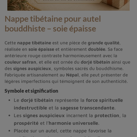
Nappe tibétaine pour autel
bouddhiste – soie épaisse
Cette
nappe tibétaine
est une pièce de
grande qualité
,
réalisée en
soie épaisse
et entièrement
doublée
. Sa face
antérieure rouge contraste harmonieusement avec la
couleur safran
, et elle est ornée du
dorjé tibétain
ainsi que
des
signes auspicieux
, symboles sacrés du bouddhisme.
Fabriquée artisanalement au
Népal
, elle peut présenter de
légères imperfections qui témoignent de son authenticité.
Symbole et signification
Le
dorjé tibétain
représente la
force spirituelle
indestructible
et la
sagesse transcendante
.
Les
signes auspicieux
incarnent la
protection
, la
prospérité
et l’
harmonie universelle
.
Placée sur un autel, cette nappe favorise la