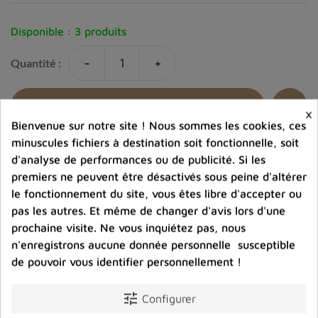
Disponible :
3 produits
-
+
Quantité :
favorite_border
Ajouter au panier
×
Bienvenue sur notre site ! Nous sommes les cookies, ces
minuscules fichiers à destination soit fonctionnelle, soit
Ajouter à la comparaison
d'analyse de performances ou de publicité. Si les
premiers ne peuvent être désactivés sous peine d'altérer
help_outline
Posez une question sur ce produit
le fonctionnement du site, vous êtes libre d'accepter ou
pas les autres. Et même de changer d'avis lors d'une
prochaine visite. Ne vous inquiétez pas, nous
n'enregistrons aucune donnée personnelle susceptible
de pouvoir vous identifier personnellement !
tune
Configurer
Photos contractuelles. Vous recevrez ce que vous
voyez