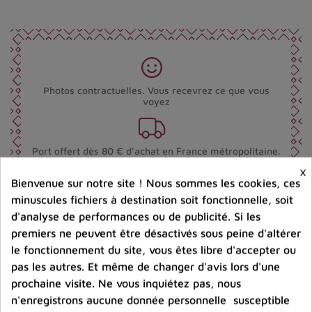
Photos contractuelles. Vous recevrez ce que vous
voyez
Port offert dès 80 € d’achat en France métropolitaine.
100 € pour la Belgique
×
Bienvenue sur notre site ! Nous sommes les cookies, ces
minuscules fichiers à destination soit fonctionnelle, soit
Entreprise éco-responsable.
d'analyse de performances ou de publicité. Si les
Bijoux argent fabriqués sans émission de gaz
carbonique
premiers ne peuvent être désactivés sous peine d'altérer
le fonctionnement du site, vous êtes libre d'accepter ou
pas les autres. Et même de changer d'avis lors d'une
prochaine visite. Ne vous inquiétez pas, nous
Partager :
n'enregistrons aucune donnée personnelle susceptible