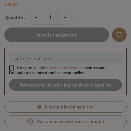
Vendu
-
+
Quantité :
favorite_border
Ajouter au panier
J'accepte la
politique de confidentialité
concernant
l'utilisation des mes données personnelles.
Prévenez-moi lorsque le produit est disponible
Ajouter à la comparaison
help_outline
Posez une question sur ce produit