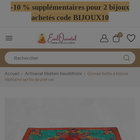
-10 % supplémentaires pour 2 bijoux
achetés code BIJOUX10
0

Accueil
Artisanat tibétain bouddhiste
Grosse boîte à bijoux
tibétaine sertie de pierres