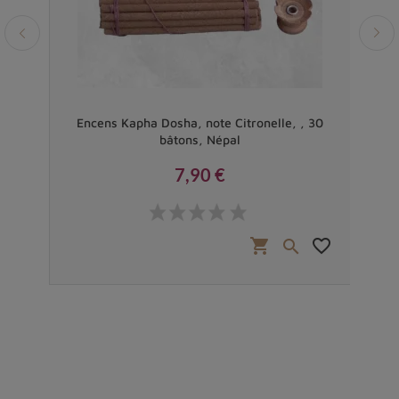
 , 30
Encens Kapha Dosha, note Citronelle, , 30
bâtons, Népal
7,90 €
Prix
favorite_border
shopping_cart
favorite_border

