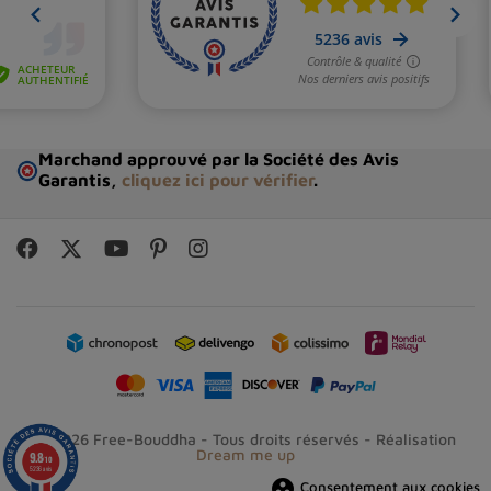
Marchand approuvé par la Société des Avis
Garantis,
cliquez ici pour vérifier
.
© 2026 Free-Bouddha - Tous droits réservés - Réalisation
Dream me up
9.8
/10
5236 avis
group_work
Consentement aux cookies