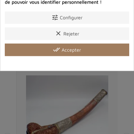
de pouvoir vous identifier personnellement !
Description
Détails du produit
Avis clients
tune
Configurer
clear
Rejeter
Produits dans la même catégorie
done_all
Accepter