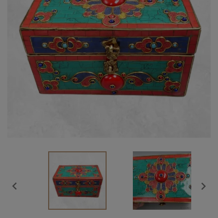
Vendu

