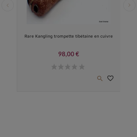
Vendu
ue
Rare Kangling trompette tibétaine en cuivre
P
98,00 €
Prix
favorite_border
favorite_border

