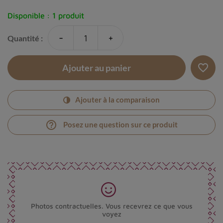
Disponible :
1 produit
-
+
Quantité :
favorite_border
Ajouter au panier
Ajouter à la comparaison
help_outline
Posez une question sur ce produit
Photos contractuelles. Vous recevrez ce que vous
voyez