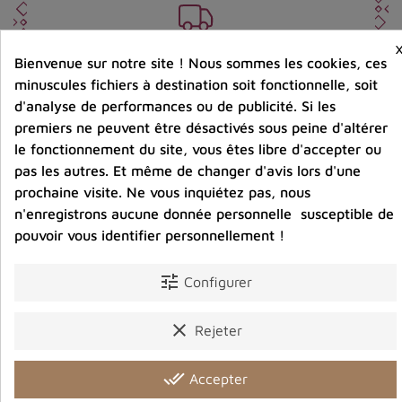
Port offert dès 80 € d’achat en France métropolitaine.
100 € pour la Belgique
Bienvenue sur notre site ! Nous sommes les cookies, ces
minuscules fichiers à destination soit fonctionnelle, soit
d'analyse de performances ou de publicité. Si les
Entreprise éco-responsable.
premiers ne peuvent être désactivés sous peine d'altérer
Bijoux argent fabriqués sans émission de gaz
carbonique
le fonctionnement du site, vous êtes libre d'accepter ou
pas les autres. Et même de changer d'avis lors d'une
prochaine visite. Ne vous inquiétez pas, nous
n'enregistrons aucune donnée personnelle susceptible de
Partager :
pouvoir vous identifier personnellement !
tune
Configurer
Détails du produit
Avis clients
clear
Rejeter
done_all
Accepter