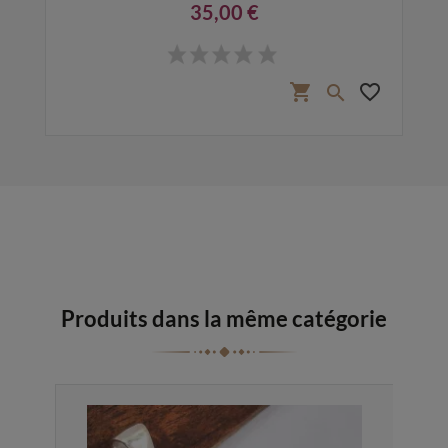
35,00 €
Prix
favorite_border
shopping_cart
favorite_border

Produits dans la même catégorie