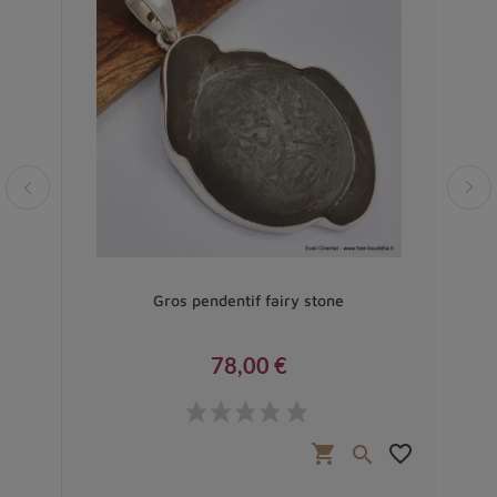
Gros pendentif fairy stone
78,00 €
Prix
favorite_border
shopping_cart
favorite_border

