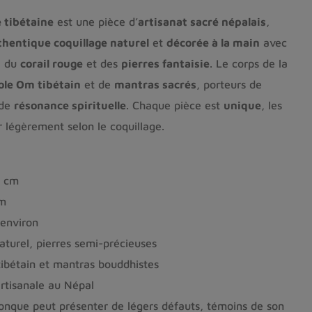
 tibétaine
est une pièce d’
artisanat sacré népalais
,
thentique coquillage naturel
et
décorée à la main
avec
, du
corail rouge
et des
pierres fantaisie
. Le corps de la
le Om tibétain
et de
mantras sacrés
, porteurs de
 de
résonance spirituelle
. Chaque pièce est
unique
, les
 légèrement selon le coquillage.
5 cm
cm
environ
aturel, pierres semi-précieuses
ibétain et mantras bouddhistes
artisanale au Népal
nque peut présenter de légers défauts, témoins de son