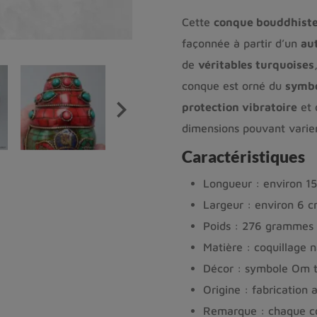
Cette
conque bouddhiste
façonnée à partir d’un
au
de
véritables turquoises
conque est orné du
symbo

protection vibratoire
et
dimensions pouvant varier
Caractéristiques
Longueur : environ 1
Largeur : environ 6 
Poids : 276 grammes 
Matière : coquillage n
Décor : symbole Om t
Origine : fabrication 
Remarque : chaque co