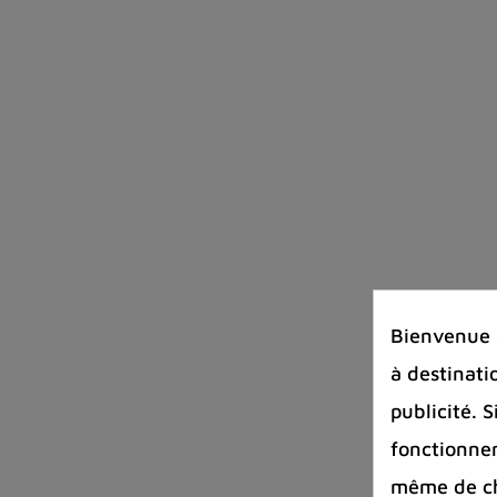
Bienvenue s
à destinati
publicité. 
fonctionnem
même de cha