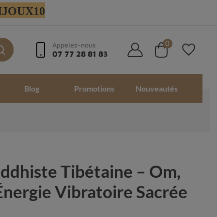
 BIJOUX10
0
Appelez-nous
07 77 28 81 83
Blog
Promotions
Nouveautés
dhiste Tibétaine – Om,
Énergie Vibratoire Sacrée