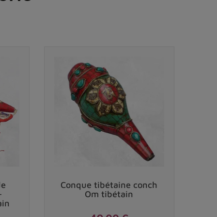
Vendu
de
Conque tibétaine conch
-
Om tibétain
ain