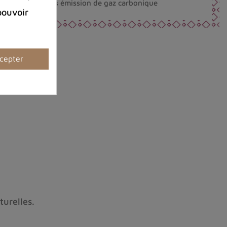
nt fabriqués sans émission de gaz carbonique
pouvoir
cepter
turelles.