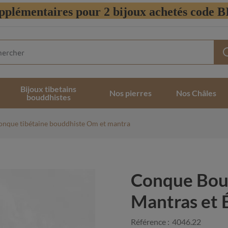
pplémentaires pour 2 bijoux achetés code
Bijoux tibetains
Nos pierres
Nos Châles
bouddhistes
onque tibétaine bouddhiste Om et mantra
Conque Boud
Mantras et 
Référence :
4046.22