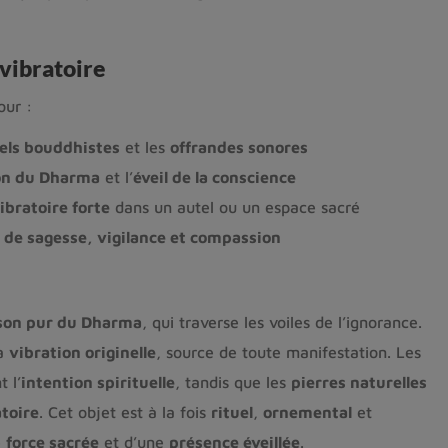
vibratoire
our :
uels bouddhistes
et les
offrandes sonores
ion du Dharma
et l’
éveil de la conscience
ibratoire forte
dans un autel ou un espace sacré
 de sagesse, vigilance et compassion
son pur du Dharma
, qui traverse les voiles de l’ignorance.
la
vibration originelle
, source de toute manifestation. Les
 l’
intention spirituelle
, tandis que les
pierres naturelles
atoire
. Cet objet est à la fois
rituel
,
ornemental
et
e
force sacrée
et d’une
présence éveillée
.