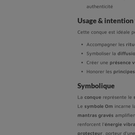
authenticité
Usage & intention 
Cette conque est idéale p
Accompagner les
rit
Symboliser la
diffus
Créer une
présence v
Honorer les
principes
Symbolique
La
conque
représente le
Le
symbole Om
incarne 
mantras gravés
amplifient
renforcent l’
énergie vibr
protecteur
, porteur d’un