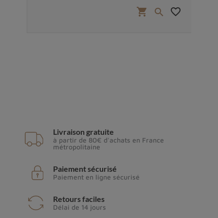
favorite_border
shopping_cart
favorite_border


Livraison gratuite
à partir de 80€ d'achats en France
métropolitaine
Paiement sécurisé
Paiement en ligne sécurisé
Retours faciles
Délai de 14 jours