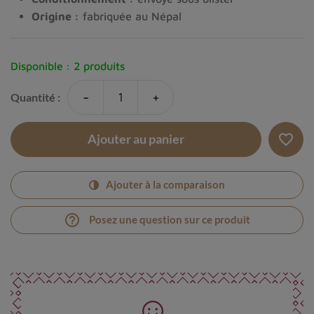
Origine :
fabriquée au Népal
Disponible :
2 produits
-
+
Quantité :
favorite_border
Ajouter au panier
Ajouter à la comparaison
help_outline
Posez une question sur ce produit