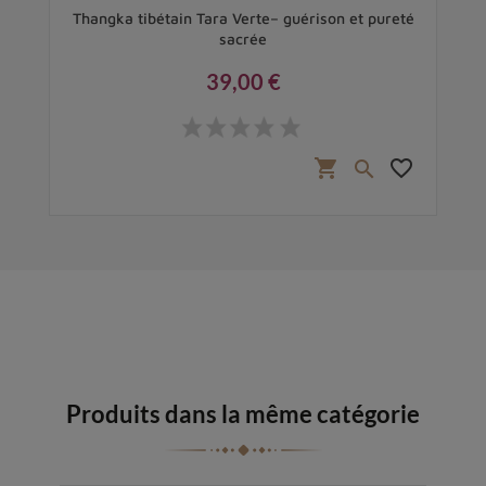
Thangka tibétain Tara Verte– guérison et pureté
sacrée
39,00 €
Prix
favorite_border
shopping_cart
favorite_border

Produits dans la même catégorie