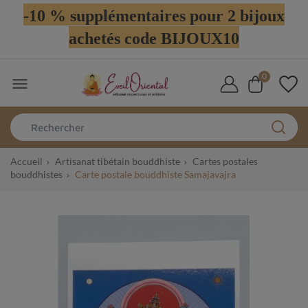
-10 % supplémentaires pour 2 bijoux
achetés code BIJOUX10
0

Accueil
Artisanat tibétain bouddhiste
Cartes postales
bouddhistes
Carte postale bouddhiste Samajavajra