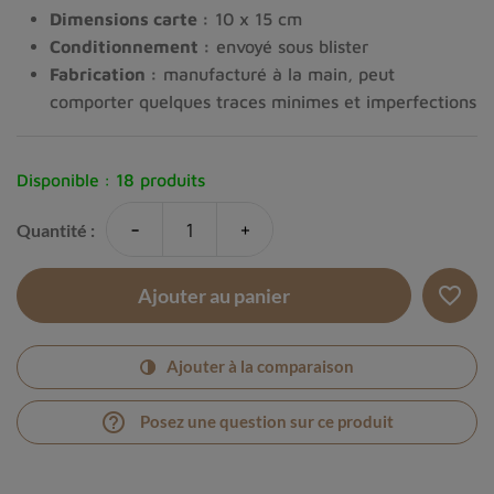
Dimensions carte :
10 x 15 cm
Conditionnement :
envoyé sous blister
Fabrication :
manufacturé à la main, peut
comporter quelques traces minimes et imperfections
Disponible :
18 produits
-
+
Quantité :
favorite_border
Ajouter au panier
Ajouter à la comparaison
help_outline
Posez une question sur ce produit