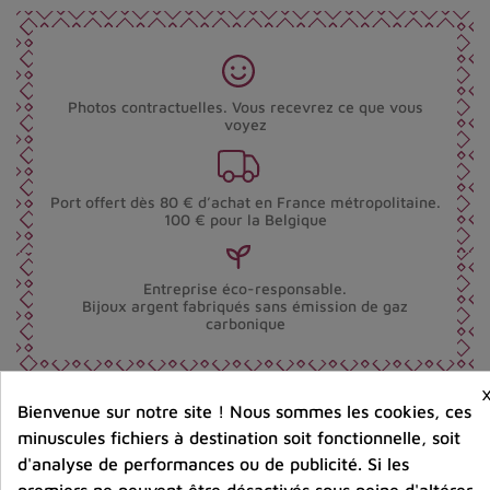
Photos contractuelles. Vous recevrez ce que vous
voyez
Port offert dès 80 € d’achat en France métropolitaine.
100 € pour la Belgique
Entreprise éco-responsable.
Bijoux argent fabriqués sans émission de gaz
carbonique
Bienvenue sur notre site ! Nous sommes les cookies, ces
Partager :
minuscules fichiers à destination soit fonctionnelle, soit
d'analyse de performances ou de publicité. Si les
premiers ne peuvent être désactivés sous peine d'altérer