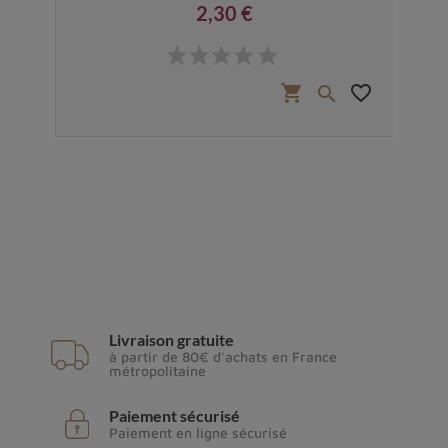
2,30 €
Prix
favorite_border
shopping_cart
favorite_border


Livraison gratuite
à partir de 80€ d'achats en France
métropolitaine
Paiement sécurisé
Paiement en ligne sécurisé