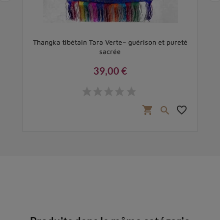
Thangka tibétain Tara Verte– guérison et pureté
sacrée
39,00 €
Prix
favorite_border
shopping_cart
favorite_border
