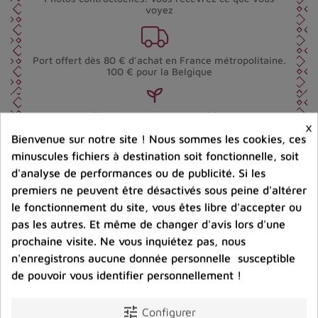
voyez
Port offert dès 80 € d’achat en France métropolitaine.
100 € pour la Belgique
Entreprise éco-responsable.
×
Bijoux argent fabriqués sans émission de gaz
carbonique
Bienvenue sur notre site ! Nous sommes les cookies, ces
minuscules fichiers à destination soit fonctionnelle, soit
d'analyse de performances ou de publicité. Si les
premiers ne peuvent être désactivés sous peine d'altérer
Partager :
le fonctionnement du site, vous êtes libre d'accepter ou
pas les autres. Et même de changer d'avis lors d'une
prochaine visite. Ne vous inquiétez pas, nous
Description
Avis clients
n'enregistrons aucune donnée personnelle susceptible
de pouvoir vous identifier personnellement !
tune
Configurer