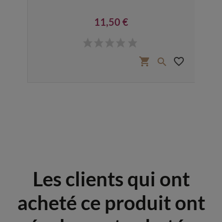
11,50 €
Prix
favorite_border
shopping_cart
favorite_border


Les clients qui ont
acheté ce produit ont