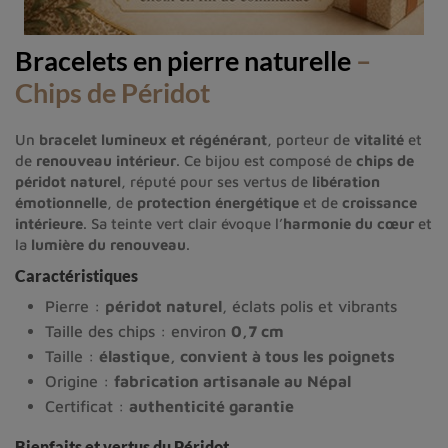
Bracelets en pierre naturelle
–
Chips de Péridot
Un
bracelet lumineux et régénérant
, porteur de
vitalité
et
de
renouveau intérieur
. Ce bijou est composé de
chips de
péridot naturel
, réputé pour ses vertus de
libération
émotionnelle
, de
protection énergétique
et de
croissance
intérieure
. Sa teinte vert clair évoque l’
harmonie du cœur
et
la
lumière du renouveau
.
Caractéristiques
Pierre :
péridot naturel
, éclats polis et vibrants
Taille des chips : environ
0,7 cm
Taille :
élastique, convient à tous les poignets
Origine :
fabrication artisanale au Népal
Certificat :
authenticité garantie
Bienfaits et vertus du Péridot