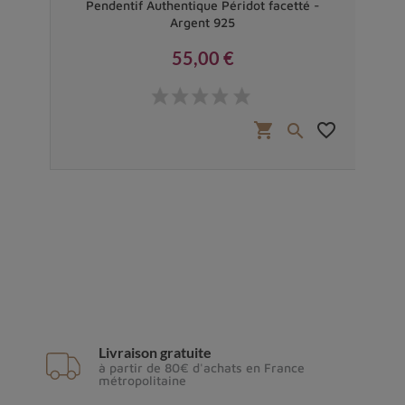
Pendentif Authentique Péridot facetté -
Argent 925
55,00 €
Prix
favorite_border
shopping_cart
favorite_border


Livraison gratuite
à partir de 80€ d'achats en France
métropolitaine