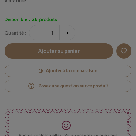
vibratoire
.
Disponible :
26 produits
-
+
Quantité :
favorite_border
Ajouter au panier
Ajouter à la comparaison
help_outline
Posez une question sur ce produit
Photos contractuelles. Vous recevrez ce que vous