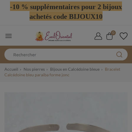
-10 % supplémentaires pour 2 bijoux
achetés code BIJOUX10
0

Accueil
Nos pierres
Bijoux en Calcédoine bleue
Bracelet
Calcédoine bleu paraiba forme jonc