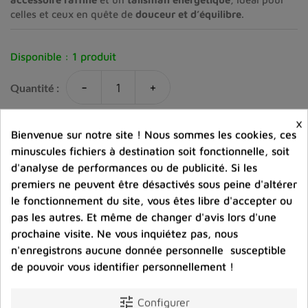
celles et ceux en quête de
douceur et d’équilibre
.
Disponible :
1 produit
-
+
Quantité :
×
favorite_border
Ajouter au panier
Bienvenue sur notre site ! Nous sommes les cookies, ces
minuscules fichiers à destination soit fonctionnelle, soit
d'analyse de performances ou de publicité. Si les
Ajouter à la comparaison
premiers ne peuvent être désactivés sous peine d'altérer
le fonctionnement du site, vous êtes libre d'accepter ou
help_outline
Posez une question sur ce produit
pas les autres. Et même de changer d'avis lors d'une
prochaine visite. Ne vous inquiétez pas, nous
n'enregistrons aucune donnée personnelle susceptible
de pouvoir vous identifier personnellement !
tune
Configurer