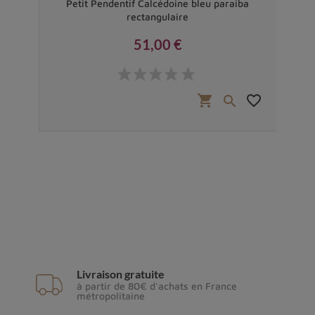
eu T
Petit Pendentif Calcédoine bleu paraiba
Pen
rectangulaire
51,00 €
Prix
favorite_border
shopping_cart
favorite_border


Livraison gratuite
à partir de 80€ d'achats en France
métropolitaine