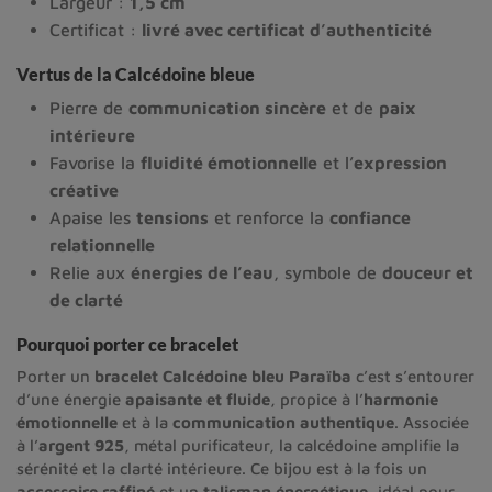
Largeur :
1,5 cm
Certificat :
livré avec certificat d’authenticité
Vertus de la Calcédoine bleue
Pierre de
communication sincère
et de
paix
intérieure
Favorise la
fluidité émotionnelle
et l’
expression
créative
Apaise les
tensions
et renforce la
confiance
relationnelle
Relie aux
énergies de l’eau
, symbole de
douceur et
de clarté
Pourquoi porter ce bracelet
Porter un
bracelet Calcédoine bleu Paraïba
c’est s’entourer
d’une énergie
apaisante et fluide
, propice à l’
harmonie
émotionnelle
et à la
communication authentique
. Associée
à l’
argent 925
, métal purificateur, la calcédoine amplifie la
sérénité et la clarté intérieure. Ce bijou est à la fois un
accessoire raffiné
et un
talisman énergétique
, idéal pour