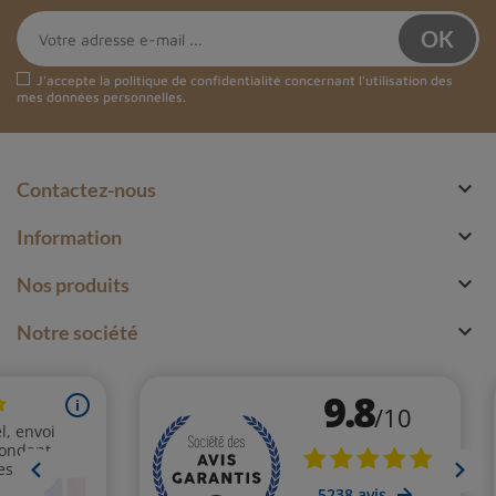
J'accepte la
politique de confidentialité
concernant l'utilisation des
mes données personnelles.

Contactez-nous

Information

Nos produits

Notre société