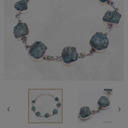
Vendu

