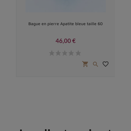
m
Bague en pierre Apatite bleue taille 60
Pe
46,00 €
Prix
favorite_border
shopping_cart
favorite_border

