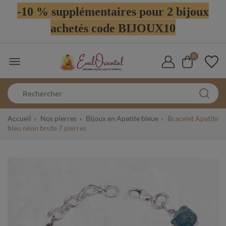
-10 % supplémentaires pour 2 bijoux
achetés code BIJOUX10
0

Accueil
Nos pierres
Bijoux en Apatite bleue
Bracelet Apatite
bleu néon brute 7 pierres