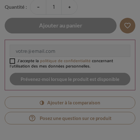
-
+
Quantité :
favorite_border
Ajouter au panier
J'accepte la
politique de confidentialité
concernant
l'utilisation des mes données personnelles.
Prévenez-moi lorsque le produit est disponible
Ajouter à la comparaison
help_outline
Posez une question sur ce produit