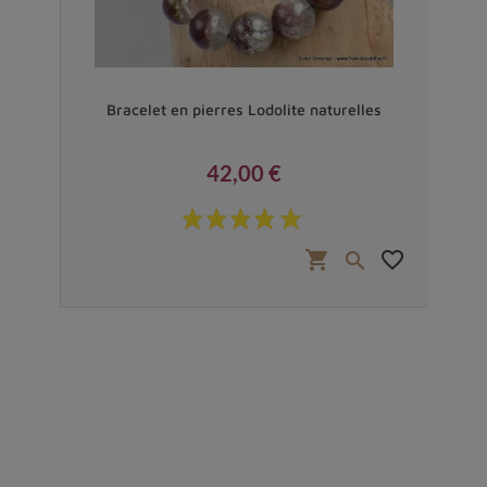
Bracelet en pierres Lodolite naturelles
42,00 €
Prix
shopping_cart
favorite_border
