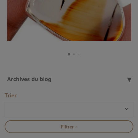
Archives du blog
Trier
Pendentif argent Merlinite

Qu'est-ce qu'une merlinite ?
Également appelée
dendrite opale
ou
opale desmontia
,
Filtrer
la
merlinite
est une pierre d'origine magmatique
composée principalement de silice hydratée. Elle se