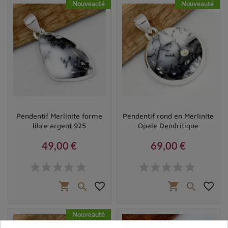
Nouveauté
Nouveauté
le jaspe.
Les vertus et bienfaits de la merlinite en
lithothérapie
Pendentif Merlinite forme
Pendentif rond en Merlinite
libre argent 925
Opale Dendritique
49,00 €
69,00 €
Prix
Prix
shopping_cart
favorite_border
shopping_cart
favorite_border


Boucles d'oreilles en merlinite cabochon
Nouveauté