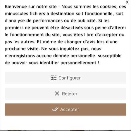
×
La merlinite possède de nombreuses propriétés
Bienvenue sur notre site ! Nous sommes les cookies, ces
bénéfiques en lithothérapie
, tant sur le plan physique
minuscules fichiers à destination soit fonctionnelle, soit
que mental et émotionnel. Voici quelques-unes des
d'analyse de performances ou de publicité. Si les
principales vertus attribuées à cette pierre :
premiers ne peuvent être désactivés sous peine d'altérer
le fonctionnement du site, vous êtes libre d'accepter ou
Soutien spirituel :
la merlinite est réputée pour
pas les autres. Et même de changer d'avis lors d'une
faciliter la connexion avec le monde spirituel et
prochaine visite. Ne vous inquiétez pas, nous
renforcer les capacités de médiumnité et d'intuition.
n'enregistrons aucune donnée personnelle susceptible
Équilibre énergétique :
elle aide à rétablir et
Grand Pendentif Merlinite
Pendentif Merlinite forme
6,6 cm argent 925
moderne
de pouvoir vous identifier personnellement !
maintenir un bon équilibre entre les énergies yin
(féminines) et yang (masculines), favorisant ainsi
96,00 €
79,00 €
tune
Configurer
l'harmonie et la paix intérieure.
Prix
Prix
Développement personnel :
en agissant sur notre
clear
subconscient, la merlinite nous pousse à prendre
Rejeter
shopping_cart
favorite_border
shopping_cart
favorite_border


conscience de nos blocages émotionnels et à
dépasser nos peurs pour avancer vers une meilleure
done_all
Accepter
connaissance de soi.
Résolution des conflits :
elle permet de développer
une communication plus fluide et empathique avec