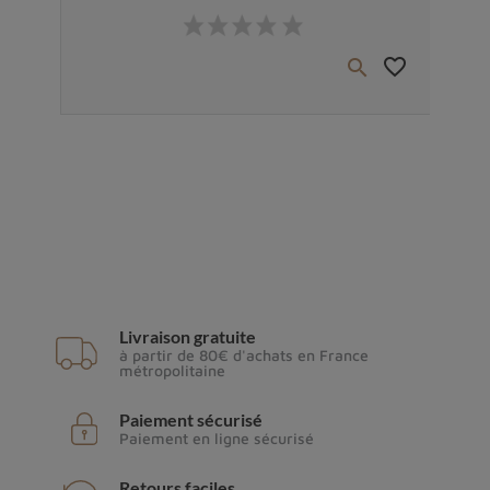
Prix
favorite_border
favorite_border


Livraison gratuite
à partir de 80€ d'achats en France
métropolitaine
Paiement sécurisé
Paiement en ligne sécurisé
Retours faciles