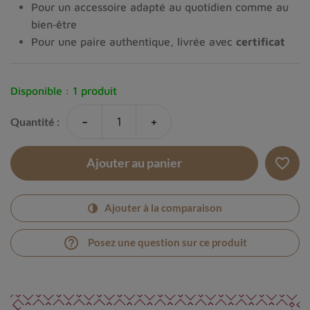
Pour un accessoire adapté au quotidien comme au 
bien‑être
Pour une paire authentique, livrée avec 
certificat
Disponible :
1 produit
-
+
Quantité :
favorite_border
Ajouter au panier
Ajouter à la comparaison
help_outline
Posez une question sur ce produit