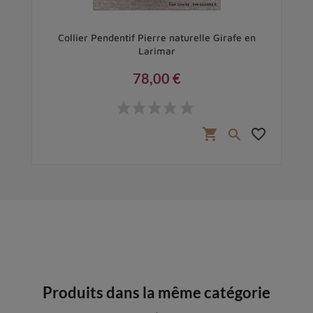
Collier Pendentif Pierre naturelle Girafe en
Larimar
78,00 €
Prix
favorite_border
shopping_cart
favorite_border

Produits dans la même catégorie