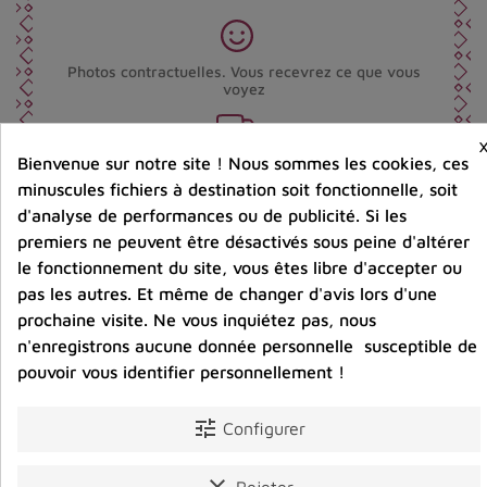
Photos contractuelles. Vous recevrez ce que vous
voyez
Bienvenue sur notre site ! Nous sommes les cookies, ces
Port offert dès 80 € d’achat en France métropolitaine.
100 € pour la Belgique
minuscules fichiers à destination soit fonctionnelle, soit
d'analyse de performances ou de publicité. Si les
premiers ne peuvent être désactivés sous peine d'altérer
Entreprise éco-responsable.
le fonctionnement du site, vous êtes libre d'accepter ou
Bijoux argent fabriqués sans émission de gaz
carbonique
pas les autres. Et même de changer d'avis lors d'une
prochaine visite. Ne vous inquiétez pas, nous
n'enregistrons aucune donnée personnelle susceptible de
pouvoir vous identifier personnellement !
Partager :
tune
Configurer
Détails du produit
Avis clients
clear
Rejeter