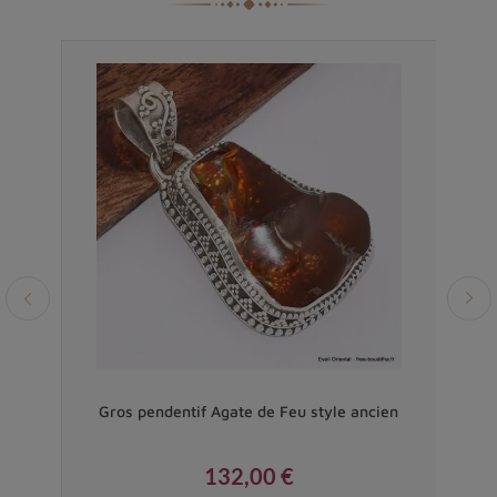
Vendu
es
Gros pendentif Agate de Feu style ancien
Pe
132,00 €