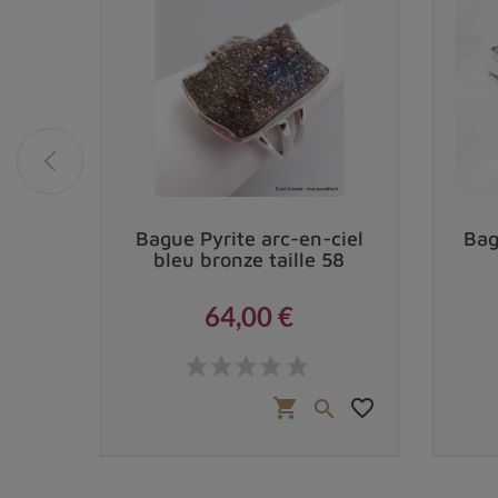
ande
Bague Pyrite arc-en-ciel
Bag
bleu bronze taille 58
64,00 €
Prix
 €
favorite_border
favorite_border
shopping_cart

