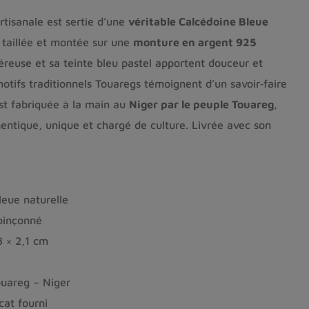
tisanale est sertie d’une
véritable Calcédoine Bleue
 taillée et montée sur une
monture en argent 925
éreuse et sa teinte bleu pastel apportent douceur et
otifs traditionnels Touaregs témoignent d’un savoir‑faire
st fabriquée à la main au
Niger par le peuple Touareg
,
hentique, unique et chargé de culture. Livrée avec son
eue naturelle
oinçonné
3 × 2,1 cm
ouareg – Niger
cat fourni