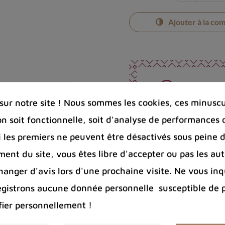
Ajouter à la co
Photos cont
ur notre site ! Nous sommes les cookies, ces minuscul
Port offert 
100 € pour 
on soit fonctionnelle, soit d'analyse de performances 
Entreprise 
Si les premiers ne peuvent être désactivés sous peine d
Bijoux arge
ent du site, vous êtes libre d'accepter ou pas les aut
nger d'avis lors d'une prochaine visite. Ne vous inq
Partager :
egistrons aucune donnée personnelle susceptible de 
fier personnellement !