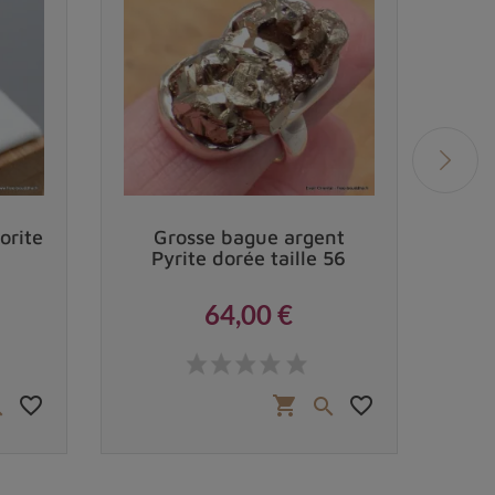
rite
Grosse bague argent
Ba
Pyrite dorée taille 56
64,00 €
Prix
favorite_border
favorite_border
shopping_cart

