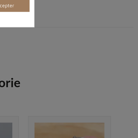
cepter
orie