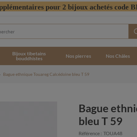
pplémentaires pour 2 bijoux achetés code
Bijoux tibetains
Nos pierres
Nos Châles
bouddhistes
Bague ethnique Touareg Calcédoine bleu T 59
Bague ethni
bleu T 59
Référence :
TOUA48