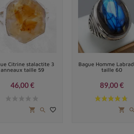
ue Citrine stalactite 3
Bague Homme Labrado
anneaux taille 59
taille 60
46,00 €
89,00 €
Prix
Prix
favorite_border
shopping_cart
shopping_cart
