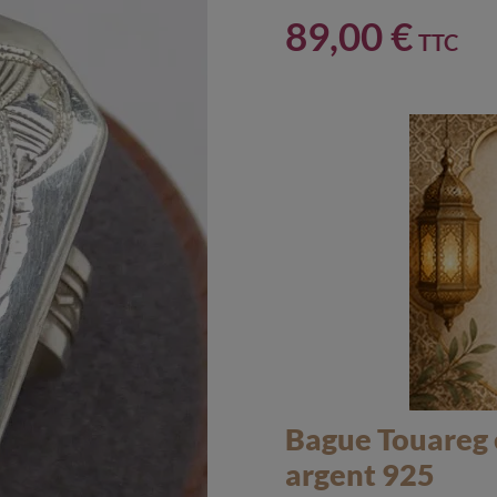
89,00 €
TTC
Bague Touareg e
argent 925