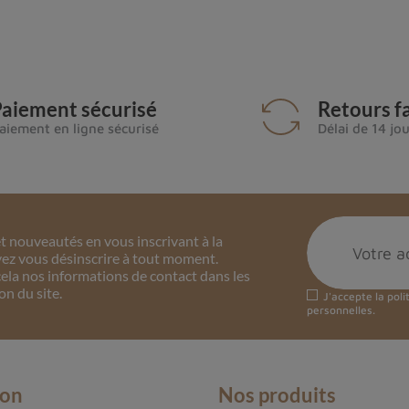
aiement sécurisé
Retours fa
aiement en ligne sécurisé
Délai de 14 jo
 nouveautés en vous inscrivant à la
ez vous désinscrire à tout moment.
ela nos informations de contact dans les
on du site.
J'accepte la
poli
personnelles.
ion
Nos produits