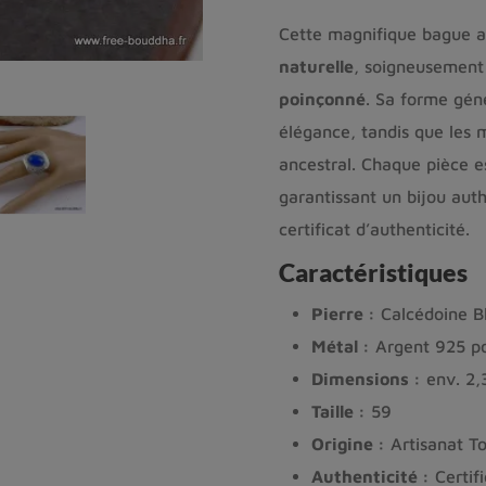
Cette magnifique bague ar
naturelle
, soigneusement
poinçonné
. Sa forme gén
élégance, tandis que les m
ancestral. Chaque pièce e
garantissant un bijou aut
certificat d’authenticité.
Caractéristiques
Pierre :
Calcédoine Bl
Métal :
Argent 925 p
Dimensions :
env. 2,
Taille :
59
Origine :
Artisanat T
Authenticité :
Certifi