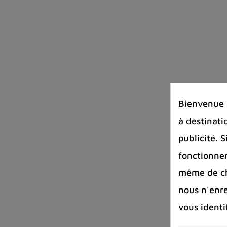
Bienvenue s
à destinati
publicité. 
fonctionnem
même de cha
nous n'enr
vous identi