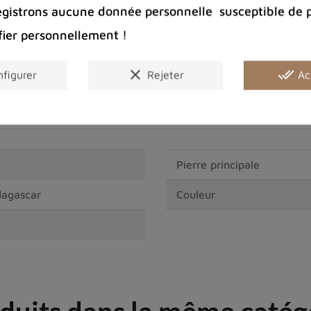
Partager :
egistrons aucune donnée personnelle susceptible de 
fier personnellement !
clear
done_all
figurer
Rejeter
Ac
Pierre principale
dagascar
Couleur