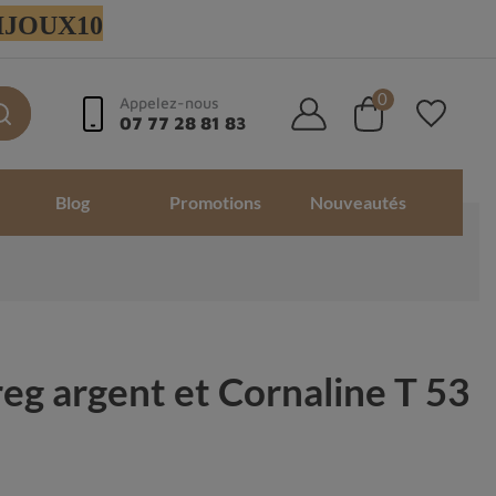
 BIJOUX10
0
Appelez-nous
07 77 28 81 83
Blog
Promotions
Nouveautés
eg argent et Cornaline T 53