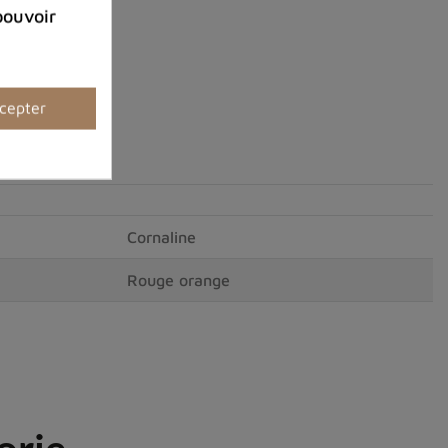
pouvoir
cepter
Cornaline
Rouge orange