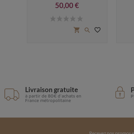
50,00 €
Prix
 €
favorite_border
favorite_border
shopping_cart


Livraison gratuite
P
à partir de 80€ d'achats en
P
France métropolitaine
Recevez nos promos et