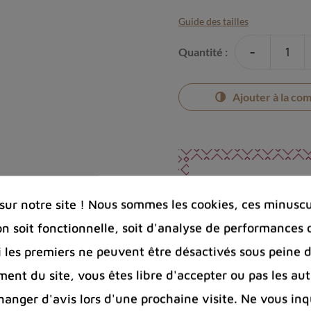
Guide des tailles
-
Quantité :
Ajouter à la co
Photos cont
ur notre site ! Nous sommes les cookies, ces minuscul
Port offert 
on soit fonctionnelle, soit d'analyse de performances 
100 € pour 
Entreprise 
Si les premiers ne peuvent être désactivés sous peine d
Bijoux arge
ent du site, vous êtes libre d'accepter ou pas les aut
nger d'avis lors d'une prochaine visite. Ne vous inq