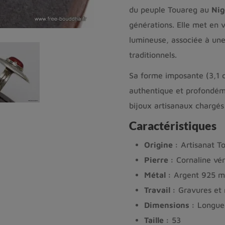
du peuple Touareg au
Nig
générations. Elle met en 
lumineuse, associée à u
traditionnels.
Sa forme imposante (3,1 c
authentique et profondémen
bijoux artisanaux chargés
Caractéristiques
Origine :
Artisanat To
Pierre :
Cornaline vér
Métal :
Argent 925 m
Travail :
Gravures et m
Dimensions :
Longueu
Taille :
53