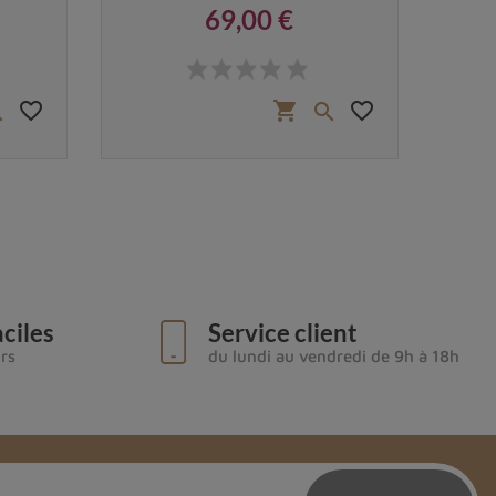
69,00 €
Prix
favorite_border
favorite_border
shopping_cart


ciles
Service client
urs
du lundi au vendredi de 9h à 18h