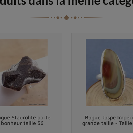
duits dans la même catég
gue Staurolite porte
Bague Jaspe Impéri
bonheur taille 56
grande taille - Taill