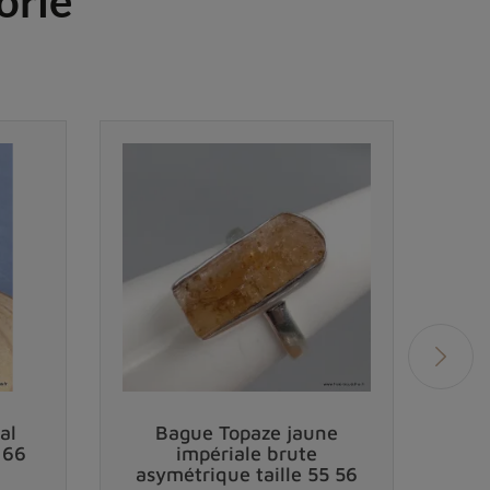
orie
al
Bague Topaze jaune
Bag
e 66
impériale brute
Supe
asymétrique taille 55 56