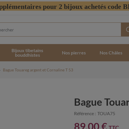
pplémentaires pour 2 bijoux achetés code
Bijoux tibetains
Nos pierres
Nos Châles
bouddhistes
Bague Touareg argent et Cornaline T 53
Bague Touar
Référence :
TOUA75
89,00 €
TTC