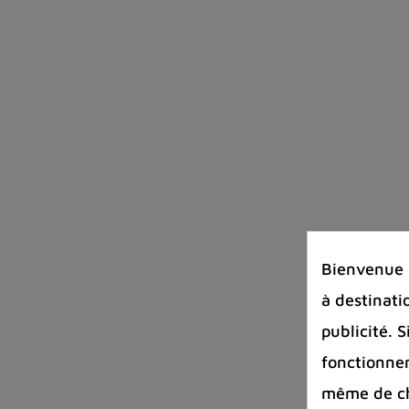
Bienvenue s
à destinati
publicité. 
fonctionnem
même de cha