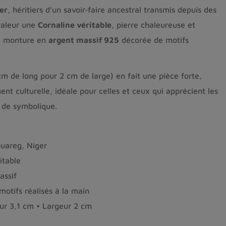
er
, héritiers d’un savoir‑faire ancestral transmis depuis des
valeur une
Cornaline véritable
, pierre chaleureuse et
ne monture en
argent massif 925
décorée de motifs
m de long pour 2 cm de large) en fait une pièce forte,
t culturelle, idéale pour celles et ceux qui apprécient les
 de symbolique.
uareg, Niger
itable
assif
otifs réalisés à la main
r 3,1 cm • Largeur 2 cm