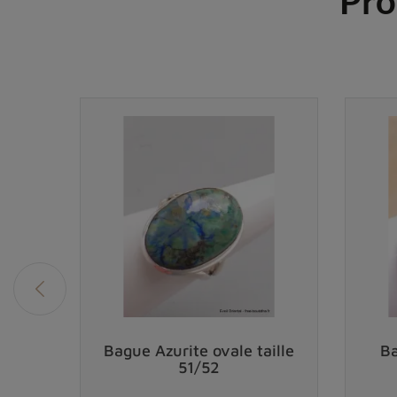
Pro
ague
Bague Azurite ovale taille
Ba
51/52