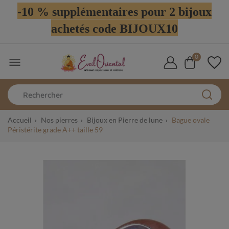
-10 % supplémentaires pour 2 bijoux
achetés code BIJOUX10
0

Accueil
Nos pierres
Bijoux en Pierre de lune
Bague ovale
Péristérite grade A++ taille 59