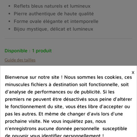
Reflets bleus naturels et lumineux
Pierre authentique de haute qualité
Forme ovale élégante et intemporelle
Bijou mystique, délicat et lumineux
Disponible :
1 produit
Guide des tailles
×
-
+
Quantité :
Bienvenue sur notre site ! Nous sommes les cookies, ces
minuscules fichiers à destination soit fonctionnelle, soit
favorite_border
Ajouter au panier
d'analyse de performances ou de publicité. Si les
premiers ne peuvent être désactivés sous peine d'altérer
le fonctionnement du site, vous êtes libre d'accepter ou
Ajouter à la comparaison
pas les autres. Et même de changer d'avis lors d'une
prochaine visite. Ne vous inquiétez pas, nous
help_outline
Posez une question sur ce produit
n'enregistrons aucune donnée personnelle susceptible
de pouvoir vous identifier personnellement !