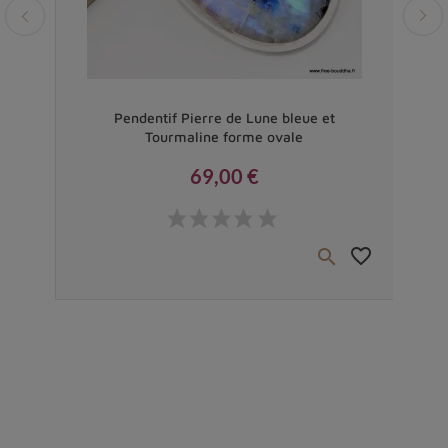
Vendu
se
Pendentif Pierre de Lune bleue et
Bijo
Tourmaline forme ovale
69,00 €
Prix
favorite_border
favorite_border

