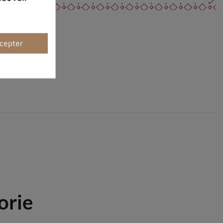
cepter
orie