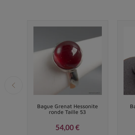
gée
Bague Grenat Hessonite
B
ille
ronde Taille 53
54,00 €