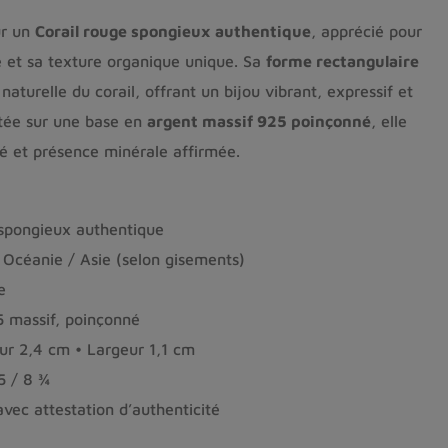
ur un
Corail rouge spongieux authentique
, apprécié pour
 et sa texture organique unique. Sa
forme rectangulaire
naturelle du corail, offrant un bijou vibrant, expressif et
tée sur une base en
argent massif 925 poinçonné
, elle
té et présence minérale affirmée.
 spongieux authentique
 Océanie / Asie (selon gisements)
e
 massif, poinçonné
r 2,4 cm • Largeur 1,1 cm
5 / 8 ¾
avec attestation d’authenticité