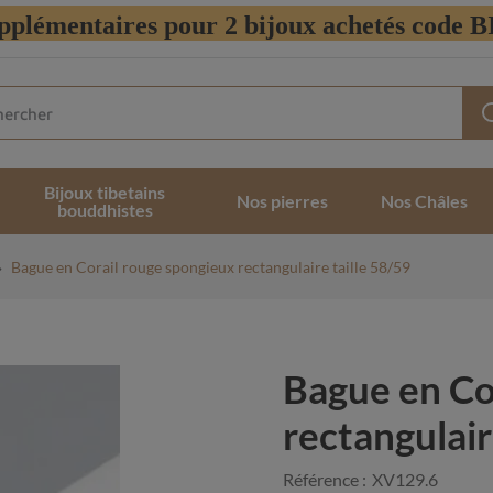
pplémentaires pour 2 bijoux achetés code
Bijoux tibetains
Nos pierres
Nos Châles
bouddhistes
Bague en Corail rouge spongieux rectangulaire taille 58/59
Bague en Co
rectangulair
Référence :
XV129.6