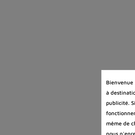
Bienvenue s
à destinati
publicité. 
fonctionnem
même de cha
nous n'enr