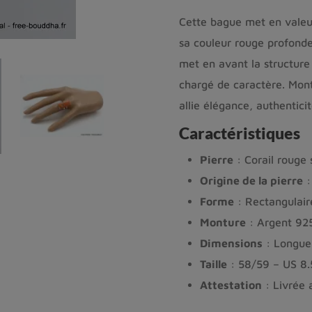
Cette bague met en vale
sa couleur rouge profonde
met en avant la structure 
chargé de caractère. Mon
allie élégance, authentici
Caractéristiques
Pierre
: Corail rouge
Origine de la pierre
:
Forme
: Rectangulair
Monture
: Argent 925
Dimensions
: Longueu
Taille
: 58/59 – US 8.
Attestation
: Livrée 