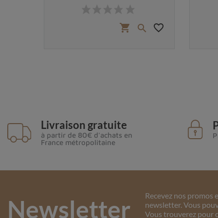
Prix
 €
favorite_border
favorite_border
shopping_cart


Livraison gratuite
P
à partir de 80€ d'achats en
P
France métropolitaine
Recevez nos promos et
Newsletter
newsletter. Vous pouv
Vous trouverez pour c