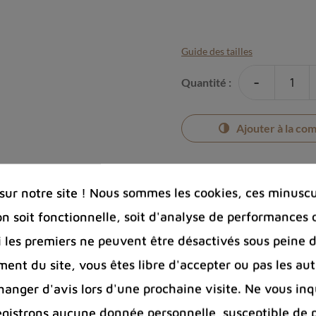
Guide des tailles
-
Quantité :
Ajouter à la co
ur notre site ! Nous sommes les cookies, ces minuscul
on soit fonctionnelle, soit d'analyse de performances 
Photos cont
Si les premiers ne peuvent être désactivés sous peine d
Port offert 
100 € pour 
ent du site, vous êtes libre d'accepter ou pas les aut
Entreprise 
nger d'avis lors d'une prochaine visite. Ne vous inq
Bijoux arge
egistrons aucune donnée personnelle susceptible de 