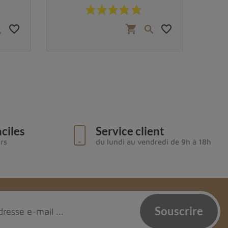
Prix
favorite_border
favorite_border
shopping_cart


ciles
Service client
urs
du lundi au vendredi de 9h à 18h