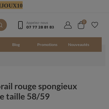
 BIJOUX10
0
Appelez-nous
07 77 28 81 83
Blog
Promotions
Nouveautés
rail rouge spongieux
e taille 58/59