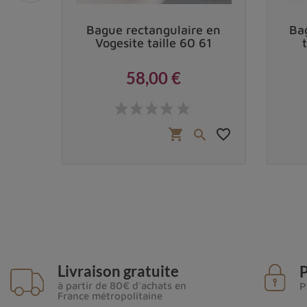
 en
Bague rectangulaire en
Ba
le 55
Vogesite taille 60 61
58,00 €
Prix
 €
favorite_border
favorite_border
shopping_cart


Livraison gratuite
P
à partir de 80€ d'achats en
P
France métropolitaine