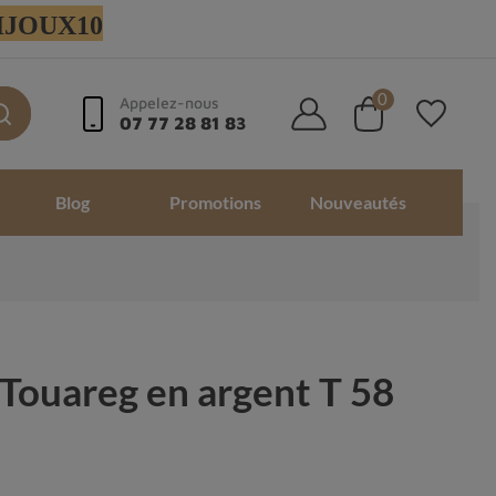
 BIJOUX10
0
Appelez-nous
07 77 28 81 83
Blog
Promotions
Nouveautés
 Touareg en argent T 58