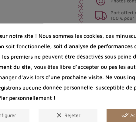
Photos cont
Port offert 
100 € pour 
Entreprise 
Bijoux arge
ur notre site ! Nous sommes les cookies, ces minuscul
on soit fonctionnelle, soit d'analyse de performances 
Si les premiers ne peuvent être désactivés sous peine d
Partager :
ent du site, vous êtes libre d'accepter ou pas les aut
nger d'avis lors d'une prochaine visite. Ne vous inq
egistrons aucune donnée personnelle susceptible de 
fier personnellement !
clear
done_all
figurer
Rejeter
Ac