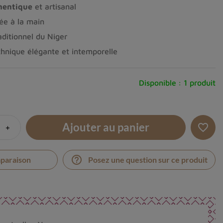
hentique
et artisanal
ée à la main
raditionnel du Niger
hnique élégante et intemporelle
Disponible :
1 produit
Ajouter au panier
+
favorite_border
help_outline
mparaison
Posez une question sur ce produit