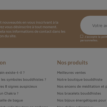
 nouveautés en vous inscrivant à la
ez vous désinscrire à tout moment.
ela nos informations de contact dans les
on du site.
J'accepte la
poli
personnelles.
ion
Nos produits
in existe-t-il ?
Meilleures ventes
t les symboles bouddhistes ?
Notre boutique bouddhiste
des 8 signes auspicieux
Nos encens de méditation et p
un Chakra ?
Nos bracelets bouddhistes
aille de bague
Nos bijoux énergétiques pour 