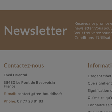
Recevez nos promos et
Newsletter
newsletter. Vous pouv
Vous trouverez pour c
Conditions d'Utilisati
Contactez-nous
Informat
Eveil Oriental
L'argent tibéta
38480 Le Pont de Beauvoisin
Que signifien
France
Signification 
E-mail:
contact@free-bouddha.fr
Qu'est-ce qu'
Phone.
07 77 28 81 83
Connaître sa t