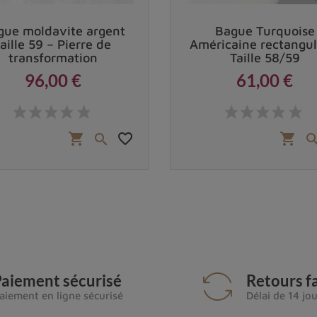
gue moldavite argent
Bague Turquoise
taille 59 – Pierre de
Américaine rectangul
transformation
Taille 58/59
96,00 €
61,00 €
Prix
Prix
favorite_border
shopping_cart
shopping_cart

aiement sécurisé
Retours fa
aiement en ligne sécurisé
Délai de 14 jo