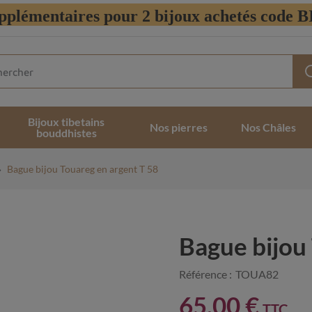
pplémentaires pour 2 bijoux achetés code
Bijoux tibetains
Nos pierres
Nos Châles
bouddhistes
Bague bijou Touareg en argent T 58
Bague bijou
Référence :
TOUA82
65,00 €
TTC