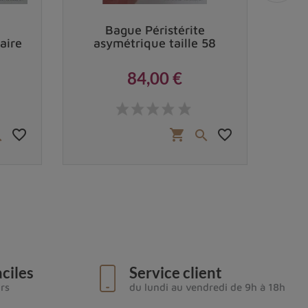
Bague Péristérite
Bag
aire
asymétrique taille 58
re
84,00 €
Prix
favorite_border
favorite_border
shopping_cart


ciles
Service client
urs
du lundi au vendredi de 9h à 18h