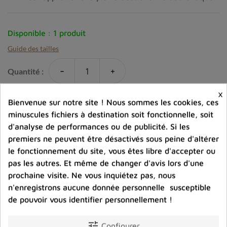
Disponible :
1 produit
Guide des tailles
-
+
Quantité :
×
favorite_border
Ajouter au panier
Bienvenue sur notre site ! Nous sommes les cookies, ces
minuscules fichiers à destination soit fonctionnelle, soit
d'analyse de performances ou de publicité. Si les
Ajouter à la comparaison
premiers ne peuvent être désactivés sous peine d'altérer
le fonctionnement du site, vous êtes libre d'accepter ou
help_outline
Posez une question sur ce produit
pas les autres. Et même de changer d'avis lors d'une
prochaine visite. Ne vous inquiétez pas, nous
n'enregistrons aucune donnée personnelle susceptible
de pouvoir vous identifier personnellement !
tune
Configurer