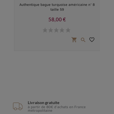
 63
Authentique bague turquoise américaine n° 8
taille 59
58,00 €
Prix
favorite_border
shopping_cart
favorite_border


Livraison gratuite
à partir de 80€ d'achats en France
métropolitaine